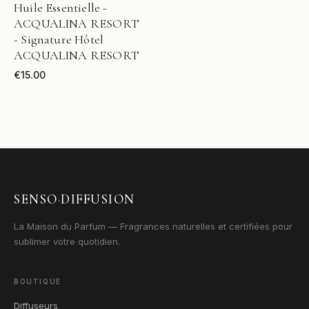
Huile Essentielle -
ACQUALINA RESORT
- Signature Hôtel
ACQUALINA RESORT
€
15.00
SENSO
·
DIFFUSION
La Maison du Parfum — Fragrances naturelles et certifiées pour
sublimer votre quotidien.
BOUTIQUE
Diffuseurs