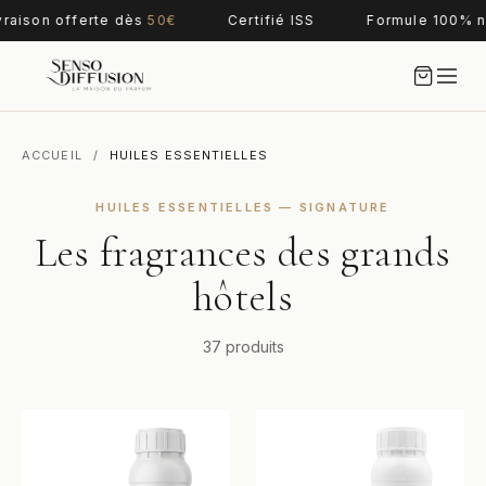
raison offerte dès
50€
Certifié ISS
Formule 100% na
ACCUEIL
/
HUILES ESSENTIELLES
HUILES ESSENTIELLES — SIGNATURE
Les fragrances des grands
hôtels
37 produits