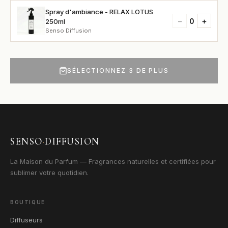
Spray d'ambiance - RELAX LOTUS
−
+
0
250ml
Senso Diffusion
SÉLECTIONNEZ 3 DE PLUS
SENSO
·
DIFFUSION
La Maison du Parfum — Fragrances naturelles et certifiées pour
sublimer votre quotidien.
BOUTIQUE
Diffuseurs