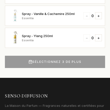
Spray - Vanille & Cachemire 250ml
−
+
0
Essentia
Spray - Ylang 250ml
−
+
0
Essentia
SÉLECTIONNEZ 3 DE PLUS
SENSO
·
DIFFUSION
La Maison du Parfum — Fragrances naturelles et certifiées pour