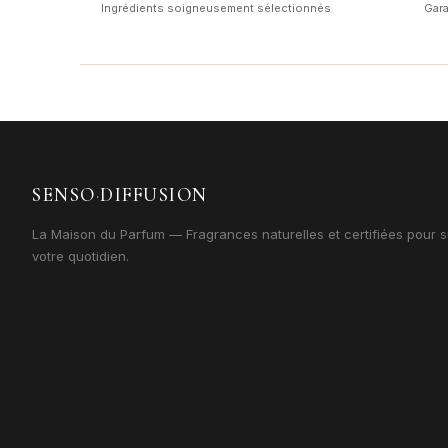
Ingrédients soigneusement sélectionnés
Gara
SENSO
·
DIFFUSION
La Maison du Parfum — Fragrances naturelles et certifiées pour s
votre quotidien.