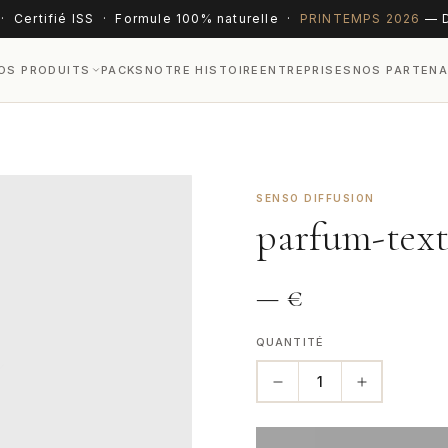
· Certifié ISS · Formule 100% naturelle ·
PRINTEMPS 2026
— D
OS PRODUITS
PACKS
NOTRE HISTOIRE
ENTREPRISES
NOS PARTENA
SENSO DIFFUSION
parfum-text
—
€
QUANTITÉ
1