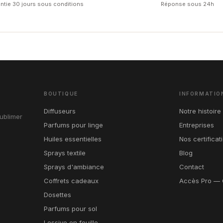
ntie 30 jours sous conditions
Réponse sous 24h
BOUTIQUE
INFORMATIO
Diffuseurs
Notre histoire
ublimer
Parfums pour linge
Entreprises
Huiles essentielles
Nos certificat
Sprays textile
Blog
Sprays d'ambiance
Contact
Coffrets cadeaux
Accès Pro — 
Dosettes
Parfums pour sol
Lessive en feuille