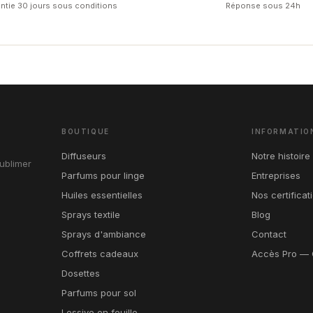
ntie 30 jours sous conditions
Réponse sous 24h
BOUTIQUE
INFORMATIO
Diffuseurs
Notre histoire
ublimer
Parfums pour linge
Entreprises
Huiles essentielles
Nos certificat
Sprays textile
Blog
Sprays d'ambiance
Contact
Coffrets cadeaux
Accès Pro — 
Dosettes
Parfums pour sol
Lessive en feuille