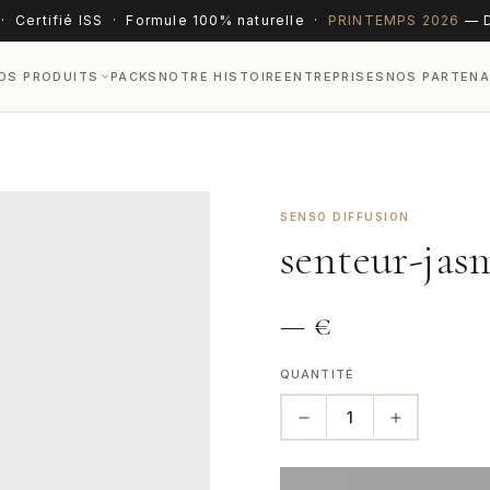
· Certifié ISS · Formule 100% naturelle ·
PRINTEMPS 2026
— D
OS PRODUITS
PACKS
NOTRE HISTOIRE
ENTREPRISES
NOS PARTENA
SENSO DIFFUSION
senteur-jas
—
€
QUANTITÉ
1