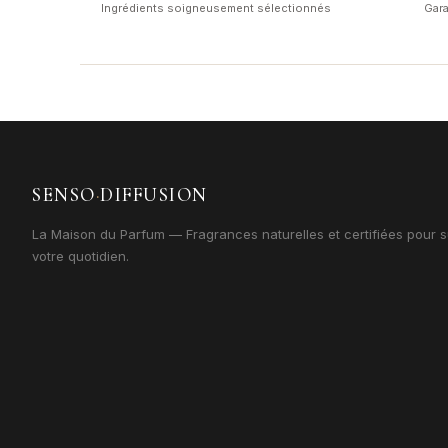
Ingrédients soigneusement sélectionnés
Gara
SENSO
·
DIFFUSION
La Maison du Parfum — Fragrances naturelles et certifiées pour s
votre quotidien.