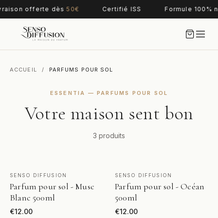
vraison offerte dès
50€
Certifié ISS
Formule 100% n
ACCUEIL
/
PARFUMS POUR SOL
ESSENTIA — PARFUMS POUR SOL
Votre maison sent bon
3 produits
VOIR LE PRODUIT
VOIR LE PRODUIT
SENSO DIFFUSION
SENSO DIFFUSION
RUPTURE
Parfum pour sol - Musc
Parfum pour sol - Océan
Blanc 500ml
500ml
€
12.00
€
12.00