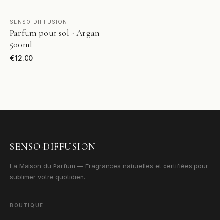
VOIR LE PRODUIT
SENSO DIFFUSION
Parfum pour sol - Argan
500ml
€
12.00
SENSO
·
DIFFUSION
La Maison du Parfum — Fragrances naturelles et certifiées pour
sublimer votre quotidien.
BOUTIQUE