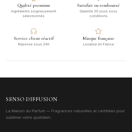
Qualité premium
Satisfait ou remboursé
Ingrédients soigneusement
Garantie 30 jours sous
sélectionnés
conditions
Service client réactif
Marque française
Réponse sous 24h
Localisé en France
SENSO
·
DIFFUSION
La Maison du Parfum — Fragrances naturelles et certifiées pour
sublimer votre quotidien.