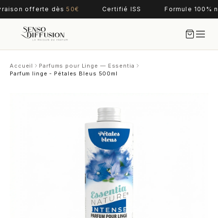
vraison offerte dès
50€
Certifié ISS
Formule 100% n
Accueil
Parfums pour Linge — Essentia
Parfum linge - Pétales Bleus 500ml