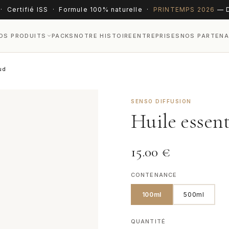
· Certifié ISS · Formule 100% naturelle ·
PRINTEMPS 2026
— D
OS PRODUITS
PACKS
NOTRE HISTOIRE
ENTREPRISES
NOS PARTENA
ud
SENSO DIFFUSION
Huile essen
15.00
€
CONTENANCE
100ml
500ml
QUANTITÉ