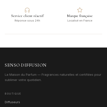
Service client réactif
Marque française
Réponse sous 24h
Localisé en France
SENSO
·
DIFFUSION
La Maison du Parfum — Fragrances naturelles et certifiées pour
sublimer votre quotidien.
BOUTIQUE
Diffuseurs