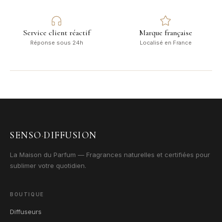
Service client réactif
Marque française
Réponse sous 24h
Localisé en France
SENSO
·
DIFFUSION
La Maison du Parfum — Fragrances naturelles et certifiées pour
sublimer votre quotidien.
BOUTIQUE
Diffuseurs