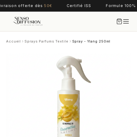
ivraison offerte dès
50€
Certifié ISS
Formule 100% 
Accueil
Sprays Parfums Textile
Spray - Ylang 250ml